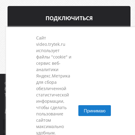
ПОДКЛЮЧИТЬСЯ
Сайт
video.trytek.ru
использует
файлы "cookie" и
сервис веб-
аналитики
Яндекс.Метрика
для сбора
cctv@trytek.ru
обезличенной
8-800-555-58-06
Трайтэк
статистической
информации,
чтобы сделать
Есть вопрос?
Принимаю
пользование
сайтом
максимально
удобным.