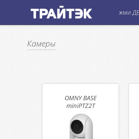
жми Д
Камеры
OMNY BASE
miniPTZ2T