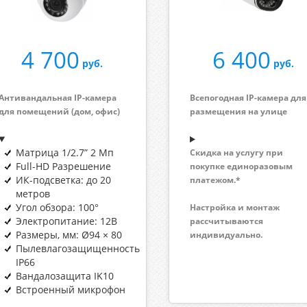
4 700
6 400
руб.
руб.
Антивандальная
IP-камера
Всепогодная IP-камера для
для помещений (дом, офис)
размещения на улице
Матрица 1/2.7” 2 Мп
Скидка на услугу при
Full-HD Разрешение
покупке единоразовым
ИК-подсветка: до 20
платежом.*
метров
Угол обзора: 100°
Настройка и монтаж
Электропитание: 12В
рассчитываются
Размеры, мм: Ø94 × 80
индивидуально.
Пылевлагозащищенность
IP66
Вандалозащита IK10
Встроенный микрофон